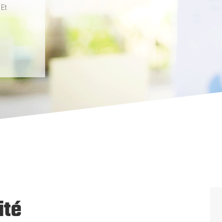
 Et
ité