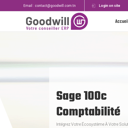
Email : contact@goodwill.com.tn
Login on site
Accuei
Sage 100c
Comptabilité
Intégrez Votre Écosystème À Votre Solu