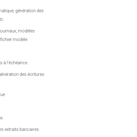
tomatique, génération des
tc.
, journaux, modèles
 fichier modèle.
s à l’échéance.
génération des écritures
ue.
x.
es extraits bancaires.