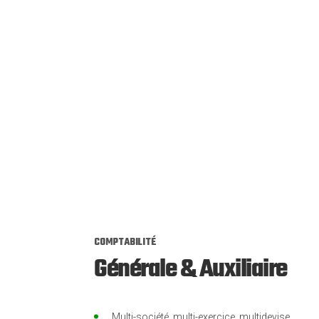
COMPTABILITÉ
Générale & Auxiliaire
Multi-société, multi-exercice, multidevise