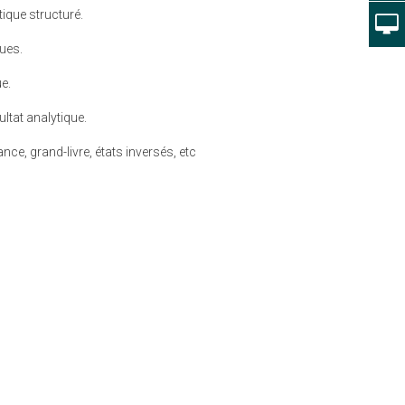
tique structuré.
ues.
e.
ltat analytique.
ance, grand-livre, états inversés, etc